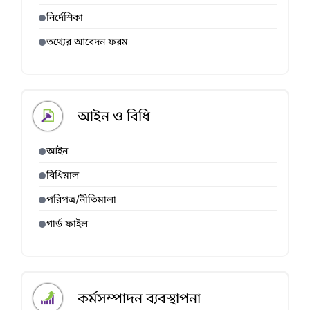
নির্দেশিকা
তথ্যের আবেদন ফরম
আইন ও বিধি
আইন
বিধিমাল
পরিপত্র/নীতিমালা
গার্ড ফাইল
কর্মসম্পাদন ব্যবস্থাপনা