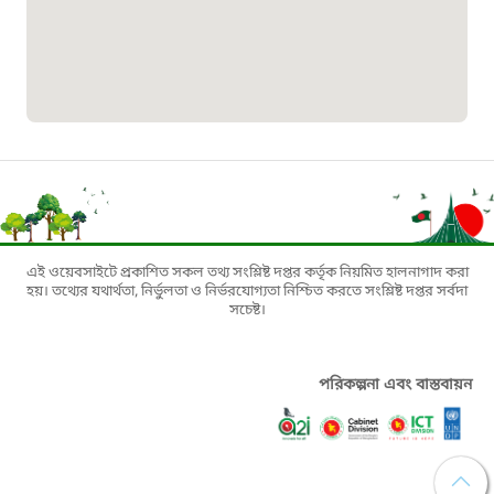
১৬১০৯
বাংলাদেশ কর্মচারী কল্যাণ বোর্ড হটলাইন
০১৯০৮৮৮৮৮৮৮
মাদকদ্রব্য নিয়ন্ত্রণ হটলাইন
১৬১১৩
এই ওয়েবসাইটে প্রকাশিত সকল তথ্য সংশ্লিষ্ট দপ্তর কর্তৃক নিয়মিত হালনাগাদ করা
হয়। তথ্যের যথার্থতা, নির্ভুলতা ও নির্ভরযোগ্যতা নিশ্চিত করতে সংশ্লিষ্ট দপ্তর সর্বদা
জরুরী অভ্যন্তরীণ নৌ-পরিবহন হটলাইন
সচেষ্ট।
১৬৪৪৫
পরিকল্পনা এবং বাস্তবায়ন
পাসপোর্ট বাতায়ন হটলাইন