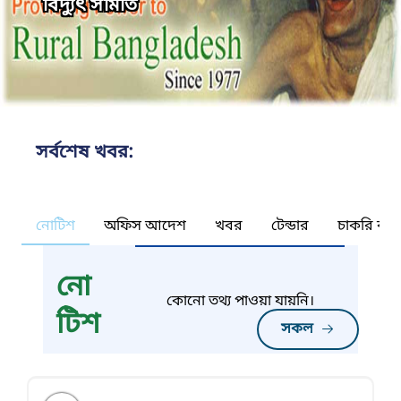
বিদ্যুৎ সমিতি
সর্বশেষ খবর:
নোটিশ
অফিস আদেশ
খবর
টেন্ডার
চাকরি কর্ন
নো
কোনো তথ্য পাওয়া যায়নি।
টিশ
সকল